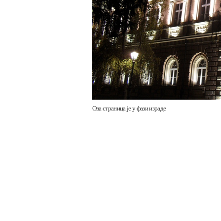
Ова страница је у фази израде