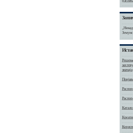
(ПРИК
Зани
„Никада
Земунск
Истак
Решење
захтев
значаја
Пријав
Распор
Распор
Катало
Креати
Корисн