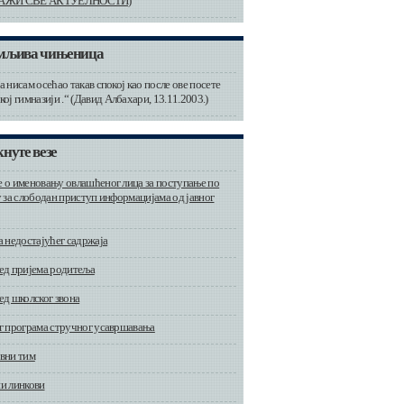
АЖИ СВЕ АКТУЕЛНОСТИ)
мљива чињеница
 нисам осећао такав спокој као после ове посете
ој гимназији .“ (Давид Албахари, 13.11.2003.)
нуте везе
 о именовању овлашћеног лица за поступање по
у за слободан приступ информацијама од јавног
а недостајућег садржаја
ед пријема родитеља
ед школског звона
г програма стручног усавршавања
вни тим
и линкови