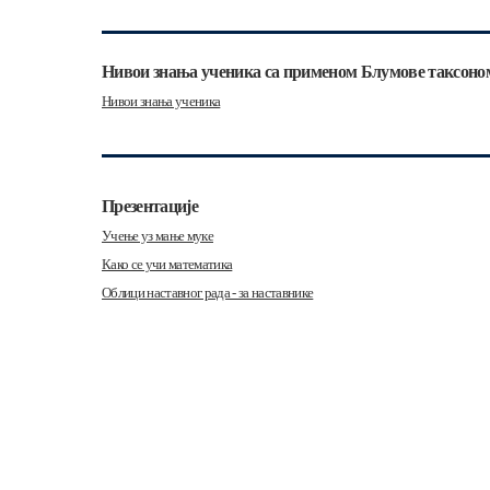
Нивои знања ученика са применом Блумове таксоно
Нивои знања ученика
Презентације
Учење уз мање муке
Како се учи математика
Облици наставног рада - за наставнике