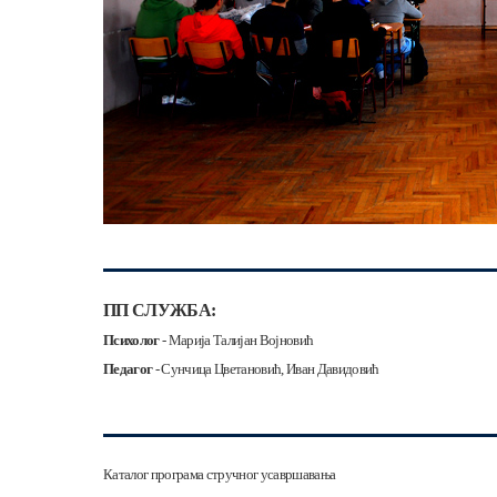
ПП СЛУЖБА:
Психолог
- Марија Талијан Војновић
Педагог
- Сунчица Цветановић, Иван Давидовић
Каталог програма стручног усавршавања