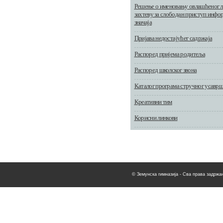
Решење о именовању овлашћеног л
захтеву за слободан приступ инфор
значаја
Пријава недостајућег садржаја
Распоред пријема родитеља
Распоред школског звона
Каталог програма стручног усавр
Креативни тим
Корисни линкови
© Земунска гимназија - Сва права задржан